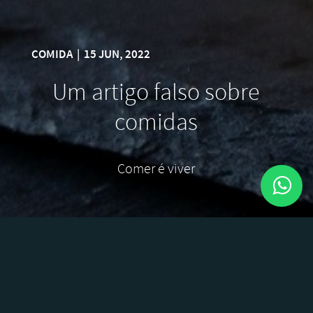
COMIDA
|
15 JUN, 2022
Um artigo falso sobre
comidas
Comer é viver
At vero eos et accusamus et iusto odio dignissimos
ducimus qui blanditiis praesentium voluptatum